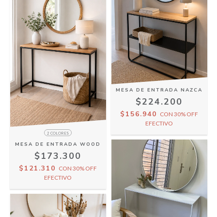
MESA DE ENTRADA NAZCA
$224.200
$156.940
CON
30% OFF
EFECTIVO
2 COLORES
MESA DE ENTRADA WOOD
$173.300
$121.310
CON
30% OFF
EFECTIVO