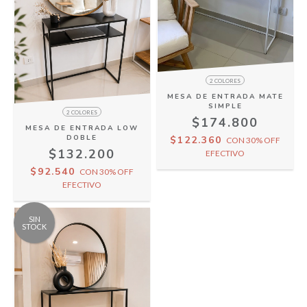
2 COLORES
MESA DE ENTRADA MATE
SIMPLE
2 COLORES
$174.800
MESA DE ENTRADA LOW
DOBLE
$122.360
CON
30% OFF
$132.200
EFECTIVO
$92.540
CON
30% OFF
EFECTIVO
SIN
STOCK