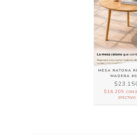
MESA RATONA 
MADERA 6
$23.15
$16.205
CON
3
EFECTIVO