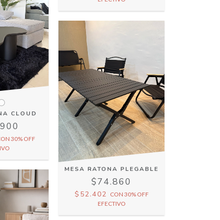
NA CLOUD
.900
CON
30% OFF
IVO
MESA RATONA PLEGABLE
$74.860
$52.402
CON
30% OFF
EFECTIVO