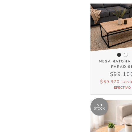
MESA RATONA
PARADIS
$99.10
$69.370
CON
3
EFECTIVO
SIN
STOCK