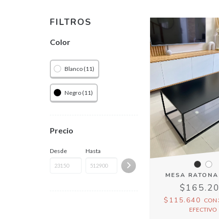
FILTROS
Color
Blanco (11)
Negro (11)
Precio
Desde
Hasta
MESA RATONA
$165.2
$115.640
CON
EFECTIVO