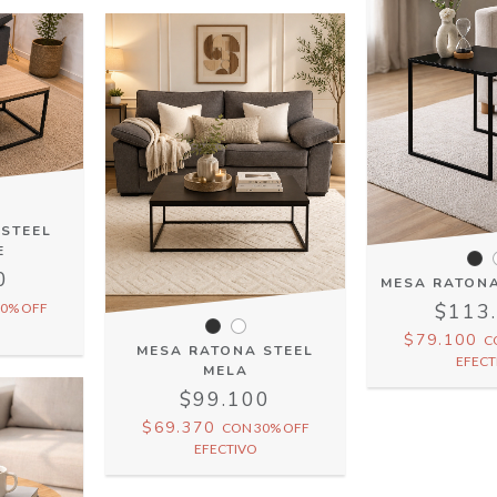
 STEEL
E
0
MESA RATON
$113
0% OFF
$79.100
C
MESA RATONA STEEL
EFECT
MELA
$99.100
$69.370
CON
30% OFF
EFECTIVO