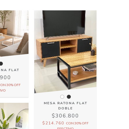
ONA FLAT
.900
CON
30% OFF
IVO
MESA RATONA FLAT
DOBLE
$306.800
$214.760
CON
30% OFF
EFECTIVO