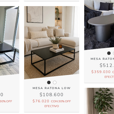
MESA RATO
$512
$359.030
EFECT
N
MESA RATONA LOW
00
$108.600
$76.020
30% OFF
CON
30% OFF
EFECTIVO