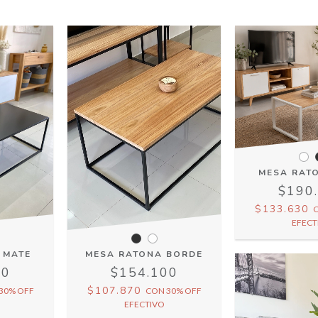
MESA RAT
$190
$133.630
EFECT
 MATE
MESA RATONA BORDE
00
$154.100
$107.870
30% OFF
CON
30% OFF
EFECTIVO