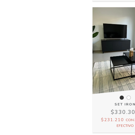
SET IRO
$330.3
$231.210
CON
EFECTIVO