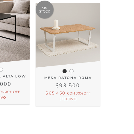
SIN
STOCK
A ALTA LOW
MESA RATONA ROMA
.000
$93.500
ON
30% OFF
$65.450
CON
30% OFF
IVO
EFECTIVO