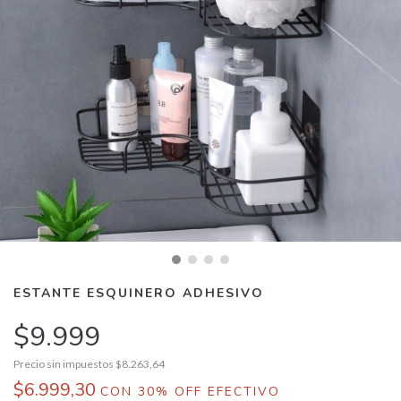
ESTANTE ESQUINERO ADHESIVO
$9.999
Precio sin impuestos
$8.263,64
$6.999,30
CON
30% OFF EFECTIVO