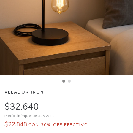
VELADOR IRON
$32.640
Precio sin impuestos
$26.975,21
$22.848
CON
30% OFF EFECTIVO