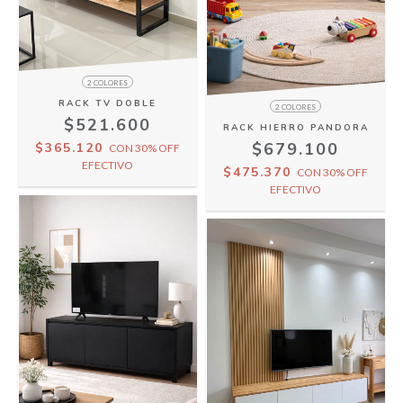
2 COLORES
RACK TV DOBLE
2 COLORES
$521.600
RACK HIERRO PANDORA
$679.100
$365.120
CON
30% OFF
EFECTIVO
$475.370
CON
30% OFF
EFECTIVO