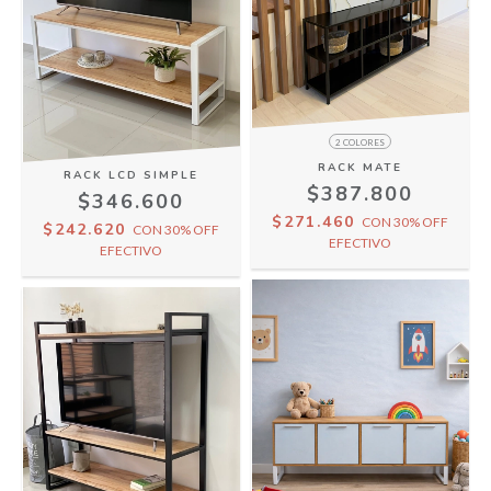
2 COLORES
RACK MATE
RACK LCD SIMPLE
$387.800
$346.600
$271.460
CON
30% OFF
$242.620
CON
30% OFF
EFECTIVO
EFECTIVO