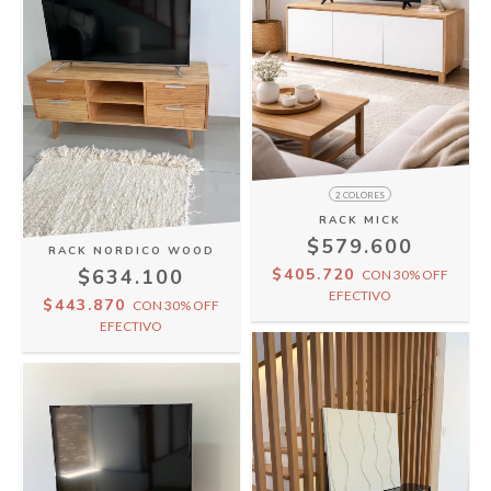
2 COLORES
RACK MICK
$579.600
RACK NORDICO WOOD
$405.720
$634.100
CON
30% OFF
EFECTIVO
$443.870
CON
30% OFF
EFECTIVO