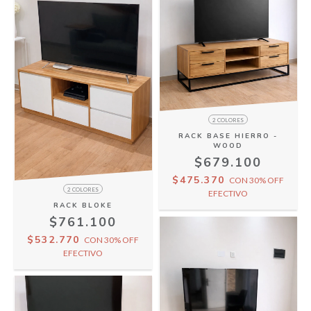
2 COLORES
RACK BASE HIERRO -
WOOD
$679.100
$475.370
CON
30% OFF
2 COLORES
EFECTIVO
RACK BLOKE
$761.100
$532.770
CON
30% OFF
EFECTIVO