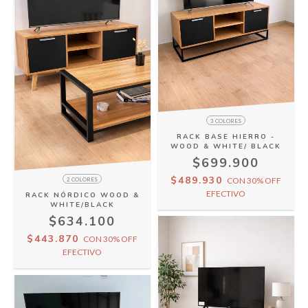
3 COLORES
RACK BASE HIERRO -
WOOD & WHITE/ BLACK
$699.900
$489.930
CON
30% OFF
2 COLORES
EFECTIVO
RACK NÓRDICO WOOD &
WHITE/BLACK
$634.100
$443.870
CON
30% OFF
EFECTIVO