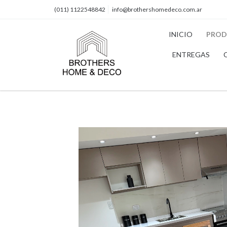
(011) 1122548842
info@brothershomedeco.com.ar
INICIO
PROD
ENTREGAS