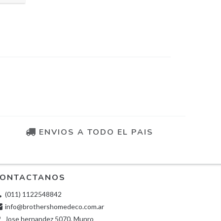
ENVIOS A TODO EL PAIS
ONTACTANOS
(011) 1122548842
info@brothershomedeco.com.ar
Jose hernandez 5070, Munro