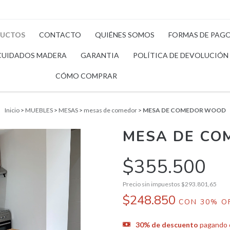
UCTOS
CONTACTO
QUIÉNES SOMOS
FORMAS DE PAG
CUIDADOS MADERA
GARANTIA
POLÍTICA DE DEVOLUCIÓN
CÓMO COMPRAR
Inicio
>
MUEBLES
>
MESAS
>
mesas de comedor
>
MESA DE COMEDOR WOOD
MESA DE C
$355.500
Precio sin impuestos
$293.801,65
$248.850
CON
30% O
30% de descuento
pagando c