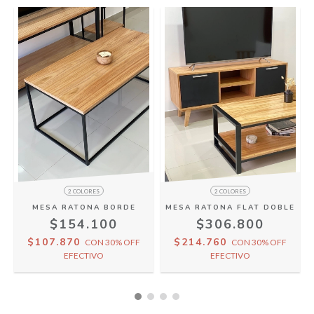
2 COLORES
2 COLORES
MESA RATONA BORDE
MESA RATONA FLAT DOBLE
$154.100
$306.800
$107.870
$214.760
CON
30% OFF
CON
30% OFF
EFECTIVO
EFECTIVO