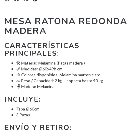
MESA RATONA REDONDA
MADERA
CARACTERÍSTICAS
PRINCIPALES:
🛠️ Material: Melamina (Patas madera )
📏 Medidas: Ø60x49h cm
🎨 Colores disponibles: Melamina marron claro
⚖️ Peso / Capacidad: 2 kg – soporta hasta 40 kg
🪑 Madera: Melamina
INCLUYE:
Tapa Ø60cm
3 Patas
ENVÍO Y RETIRO: